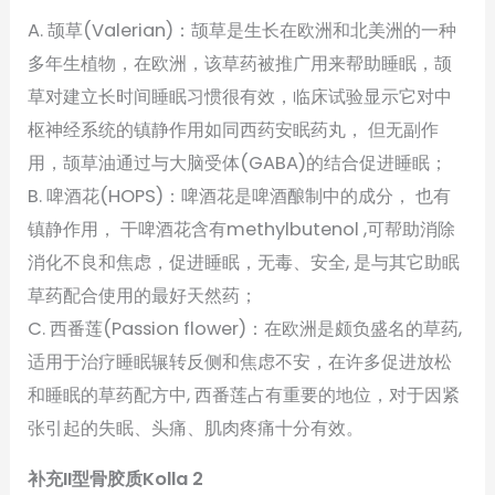
A. 颉草(Valerian)：颉草是生长在欧洲和北美洲的一种
多年生植物，在欧洲，该草药被推广用来帮助睡眠，颉
草对建立长时间睡眠习惯很有效，临床试验显示它对中
枢神经系统的镇静作用如同西药安眠药丸， 但无副作
用，颉草油通过与大脑受体(GABA)的结合促进睡眠；
B. 啤酒花(HOPS)：啤酒花是啤酒酿制中的成分， 也有
镇静作用， 干啤酒花含有methylbutenol ,可帮助消除
消化不良和焦虑，促进睡眠，无毒、安全, 是与其它助眠
草药配合使用的最好天然药；
C. 西番莲(Passion flower)：在欧洲是颇负盛名的草药,
适用于治疗睡眠辗转反侧和焦虑不安，在许多促进放松
和睡眠的草药配方中, 西番莲占有重要的地位，对于因紧
张引起的失眠、头痛、肌肉疼痛十分有效。
补充II型骨胶质Kolla 2