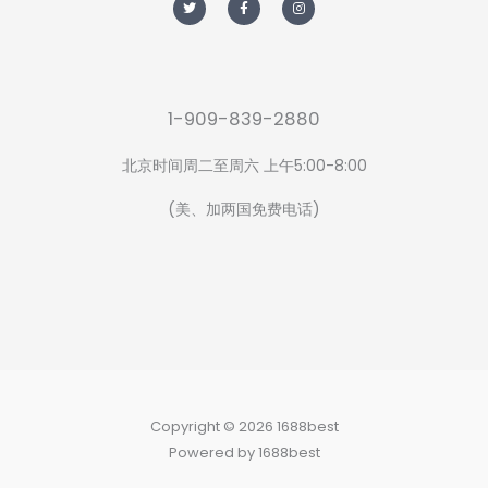
i
c
s
t
e
t
t
b
a
e
o
g
r
o
r
k
a
-
m
f
1-909-839-2880
北京时间周二至周六 上午5:00-8:00
(美、加两国免费电话)
Copyright © 2026 1688best
Powered by 1688best