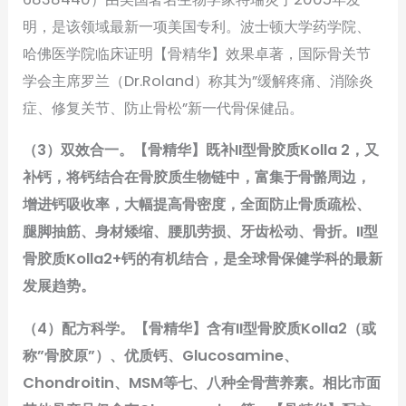
明，是该领域最新一项美国专利。波士顿大学药学院、
哈佛医学院临床证明【骨精华】效果卓著，国际骨关节
学会主席罗兰（Dr.Roland）称其为”缓解疼痛、消除炎
症、修复关节、防止骨松”新一代骨保健品。
（3）双效合一。【骨精华】既补II型骨胶质Kolla 2，又
补钙，将钙结合在骨胶质生物链中，富集于骨骼周边，
增进钙吸收率，大幅提高骨密度，全面防止骨质疏松、
腿脚抽筋、身材矮缩、腰肌劳损、牙齿松动、骨折。II型
骨胶质Kolla2+钙的有机结合，是全球骨保健学科的最新
发展趋势。
（4）配方科学。【骨精华】含有II型骨胶质Kolla2（或
称”骨胶原”）、优质钙、Glucosamine、
Chondroitin、MSM等七、八种全骨营养素。相比市面