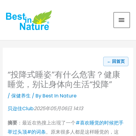
Skip
MAI
to
content
MEN
← 回首页
“投降式睡姿”有什么危害？健康
睡觉，别让身体向生活“投降”
/
保健养生
/ By
Best In Nature
贝迩佳Club
2025年05月06日 14:13
摘要
：最近在热搜上出现了一个
#喜欢睡觉的时候把手
举过头顶#的词条
。原来很多人都是这样睡觉的，这