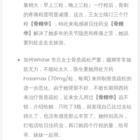
量稍大：早上三粒，晚上三粒）一疗程后，骨刺
的疼痛程度明显减缓。这次，王女士续订三个疗
程
【骨精华】
，特此来电感谢贝佳药业
【骨精
华】
解决了她多年的关节隐患和疼痛之苦，她说
要到处走走去旅游。
加州Whiter 市吕女士骨质疏松严重，腿脚常常抽
筋无力，不能站太久，医生要她用处方药
Fosamax (70mg/粒，每周) 来抑制骨质疏松的
进一步恶化。由于她肾脏不好，不敢长期用西药
来治疗骨质疏松，近来女儿用过
【骨精华】
说不
错，介绍给她，只吃了3瓶，就发现自己比过去站
得久了，也没有感觉那么辛苦了。她特别高兴，
打电话给贝佳药业，再订购四个疗程的量，给哥
哥、妹妹一起用。