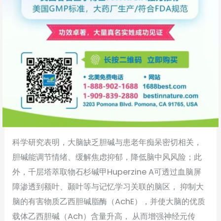
科学研究表明，大脑缺乏胆碱与患老年痴呆密切相关，
胆碱能调节情绪、缓解焦虑抑郁，降低脑中风风险；此
外，千层塔萃取物石杉碱甲Huperzine A可透过血脑屏
障渗透到额叶、颞叶等与记忆学习关联的脑区， 抑制大
脑的有害物质乙西胆碱脂酶（AchE），并使大脑的优质
载体乙西胆碱（Ach）含量升高， 从而增强神经元传