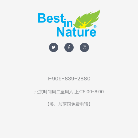
T
F
I
w
a
n
i
c
s
t
e
t
t
b
a
e
o
g
r
o
r
k
a
-
m
f
1-909-839-2880
北京时间周二至周六 上午5:00-8:00
(美、加两国免费电话)