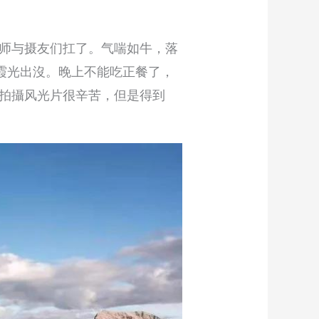
师与摄友们扛了。气喘如牛，落
，霞光出沒。晚上不能吃正餐了，
拍攝风光片很辛苦，但是得到