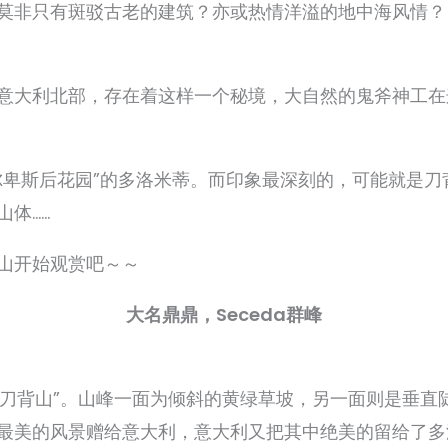
莫非只有斑驳古老的建筑？亦或热情洋溢的地中海风情？
意大利北部，存在着这样一个秘境，大自然的鬼斧神工在
尔卑斯后花园”的多洛米蒂。而印象最深刻的，可能就是刀
体……
山开始观赏吧～～
大名鼎鼎，Seceda群峰
称“刀背山”。山峰一面为倾斜的黄绿草坡，另一面则是垂
最美的风景赠给意大利，意大利又把其中绝美的留给了多