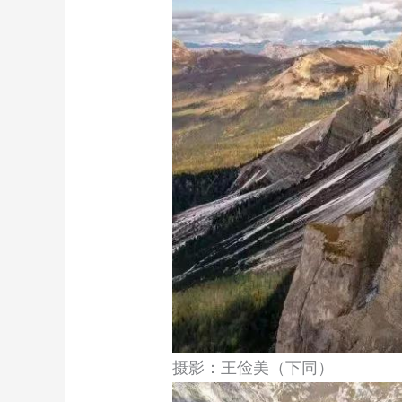
摄影：王俭美（下同）