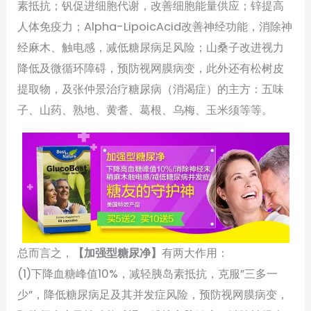
素抵抗；钒促进细胞代谢，改善细胞能量供应；锌提高
人体免疫力；Alpha-LipoicAcid改善神经功能，消除神
经麻木、触电感，减低糖尿病足风险；山桑子改进视力
降低及微循环障碍，预防视网膜病变，此外还有松树皮
提取物，及张仲景治疗糖尿病（消渴症）的主方：五味
子、山药、熟地、黄耆、葛根、乌梅、玉米须等等。
总而言之，
【加强型糖尿净】
有两大作用：
(1)下降血糖峰值10%，减轻胰岛素抵抗，克服”三多一
少”，降低糖尿病足及其并发症风险，预防视网膜病变，