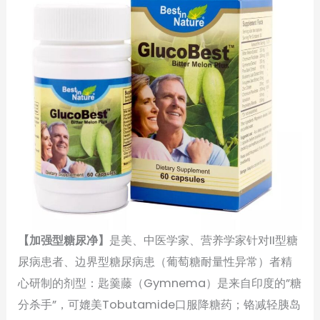
【加强型糖尿净】
是美、中医学家、营养学家针对II型糖
尿病患者、边界型糖尿病患（葡萄糖耐量性异常）者精
心研制的剂型：匙羹藤（Gymnema）是来自印度的”糖
分杀手”，可媲美Tobutamide口服降糖药；铬减轻胰岛