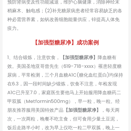
预防肾病变及性功能减退，维护心脑健康，消除神经末
稍麻木、触电感；(2)补充糖尿病患者经常容易缺乏的各
种必需营养素，如钒改善细胞能量供应，锌提高人体免
疫力。
【加强型糖尿净】成功案例
1、结合锻炼，注意饮食，
【加强型糖尿净】
降血糖有
效。美国圣地亚哥曾先生（619-718-xxxx）罹患轻度糖
尿病，平常检测，三个月血糖A1C(糖化血红蛋白)均保持
在6.3，因一段时间缺少锻炼，饮食不注意，年检发现
A1C已升至7.0，家庭医生要他马上开始服用降血糖药二
甲双胍（Metformin500mg），早一粒，晚一粒。经
朋友推荐服用美国特效产品
【加强型糖尿净】
，每天两
次，一次两粒，晚餐不吃主食，但可食用少量土豆泥，
饭后走路半小时，改为早上仅吃一粒二甲双胍，晚上一