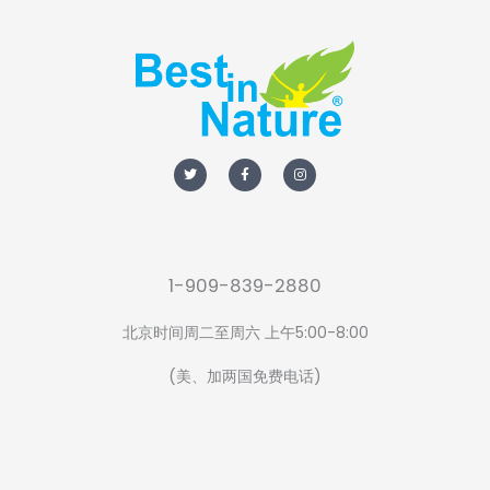
T
F
I
w
a
n
i
c
s
t
e
t
t
b
a
e
o
g
r
o
r
k
a
-
m
f
1-909-839-2880
北京时间周二至周六 上午5:00-8:00
(美、加两国免费电话)