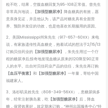
粒不吃，结果，空腹血糖回复为95-108正常值。曾先生
非常高兴地说，
【加强型糖尿净】
降血糖真的有效，愿
意亲身见证，并且他认为，该产品对糖友具有全面营
养、预防并发症的功效，也是他喜欢长期服用的原因。
2、美国Mississippi州朱先生（917-657-60XX）来电
说，有家族遗传性高血糖史，抱着试试的想法于2/15/13
订购贝佳药业的
【加强型糖尿净】
，朱先生用过一个疗
程的糖尿净后,惊奇地发现血糖从原来的120降至90正常
人的水平。出自对贝佳药业产品的信任，朱先生再订购
【血压平衡素】
和
【加强型糖尿净】
一年量，寄给中国
福建家人。
3、洛杉矶吴姓先生（808-349-56XX），患糖尿病多
年，经常注射胰岛素，吃
【加强型糖尿净】
后，降血
糖，保肾效果好，故定期来订购，“神州出国服务中心”特