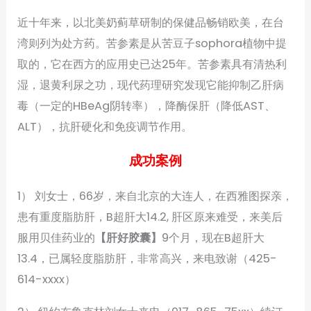
近十年来，以北美奶蓟草研制的保健品畅销欧美，在台
湾则列为处方药。苦参素是从苦豆子sophora植物中提
取的，它在西方的应用史已达25年。苦参素具有清热利
湿，退黄利尿之功，现代药理研究发现它能抑制乙肝病
毒（一定的HBeAg阴转率），降酶保肝（降低AST、
ALT），抗肝硬化和免疫调节作用。
成功案例
1） 刘女士，66岁，来自北京的大连人，在西雅图探亲，
患有重度脂肪肝，B超肝大14.2, 肝区原来难受，来美后
服用贝佳药业的
【肝好胶囊】
9个月，现在B超肝大
13.4，已属轻度脂肪肝，非常高兴，来电致谢（425-
614-xxxx）