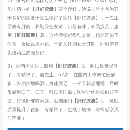
2） 纽约布鲁克林刘女士来电（917-865-75xx）续订
贝佳药业的
【肝好胶囊】
两个疗程，她说去年十月为五
十多岁的朋友于先生试订了四瓶【肝好胶囊】，于先生
原先有肝病，长期脸色发黄，口苦有味，容易疲劳，服
用
【肝好胶囊】
后，这些症状都得到改善，精力旺盛了
许多，反应效果不错。于是又托刘女士订购，同时盛赞
贝佳药业的服务好。
3） 湖南唐先生，服用
【肝好胶囊】
后，睡眠质量提升
了，有精神了。唐先生，57岁，在国内工作繁忙应酬
多，长期抽烟喝酒，身体疲乏，一坐下就想睡觉，且时
常感到口干、口苦。移民美国后，医生让他体检做超声
波，好像肝部有问题。近期服用
【肝好胶囊】
后，睡眠
质量提升了很多，有精神了，也戒了烟酒，非常感谢贝
佳药业！