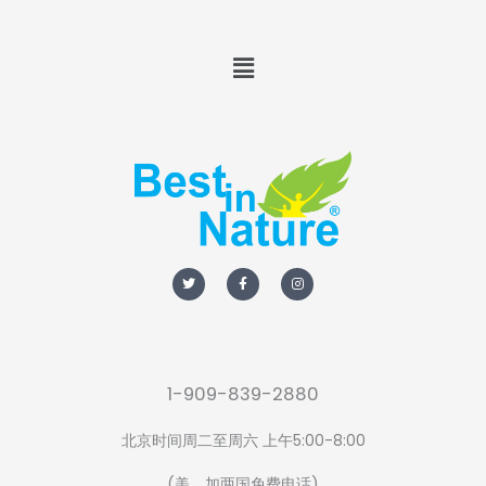
Menu
T
F
I
w
a
n
i
c
s
t
e
t
t
b
a
e
o
g
r
o
r
k
a
-
m
f
1-909-839-2880
北京时间周二至周六 上午5:00-8:00
(美、加两国免费电话)