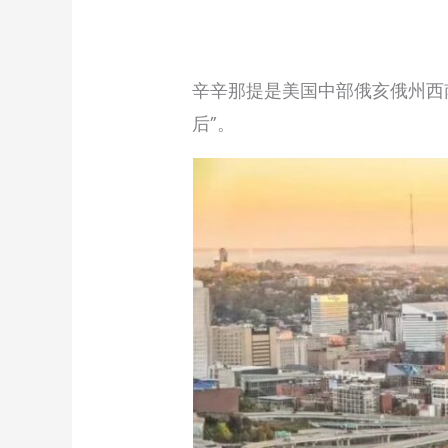
辛辛那提是美国中部俄亥俄州西
后”。