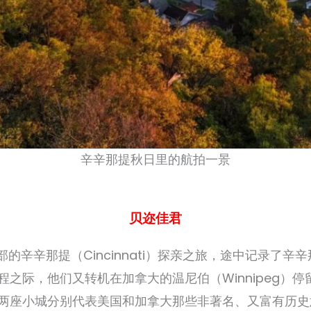
辛辛那提秋日里的航拍一景
贝迩佳君
部的辛辛那提（Cincinnati）探亲之旅，途中记录了
之际，他们又转机在加拿大的温尼伯（Winnipeg）
两座小城分别代表美国和加拿大那些非著名、又富有历史