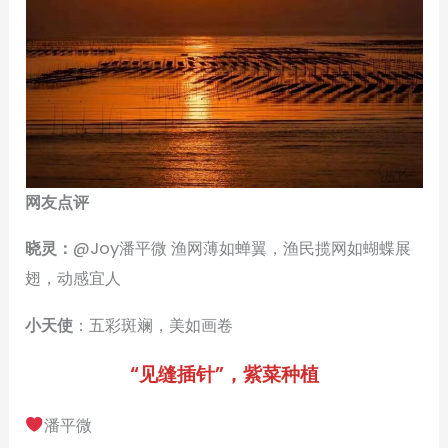
网友点评
晓灵：
@Joy潘平微 渔网薄如蝉翼，渔民揽网如蝴蝶展
翅，动感宜人
小天使
：五彩斑斓，美如画卷
“见缝插针”，紫菜种植
潘平微