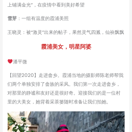
上铺满金光”，在疫情中看到美好希望
雪芽
：一组有温度的霞浦美照
王晓灵：被“激灵”出来的帖子，果然灵气四溅，仙袂飘飘
霞浦美女，明星阿婆
潘平微
【回望2020】走进畲乡。霞浦当地的摄影师陈老师帮我
们两个单独安排了畲族的采风。我们第一次走进畲乡，
对那里的静谧和友好还是很好奇。迎接我们的是一位村
里的大美女，她背着采茶篓随时准备让我们拍她。