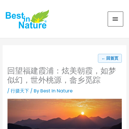
Skip
MAI
to
content
MEN
← 回首页
回望福建霞浦：炫美朝霞，如梦
似幻，世外桃源，畲乡觅踪
/
行摄天下
/ By
Best In Nature