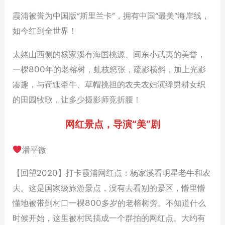
霞浦被誉为中国版“斯里兰卡”，拥有中国“最美”海岸线，
如今红到全世界！
太姥山西侧的杨家溪有海国桃源、闽东小武夷的美誉，
一棵800年的老榕树，虬枝怒张，疏影横斜，加上光影
凑趣，与荷锄牵牛、草帽挑担的农夫农妇演绎男耕女织
的田园牧歌，让多少摄影师竞折腰！
网红景点，导演“美”剧
潘平微
【回望2020】打卡霞浦网红点：杨家溪看明星老牛和农
夫。这是国家级旅游景点，没有去看别的景区，懵里懵
懂地被带到村口一棵800多岁的老榕树旁。不知道什么
时候开始，这里被村民搞成一个群拍的网红点。大约有