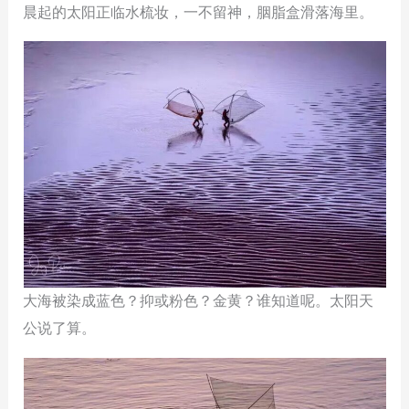
晨起的太阳正临水梳妆，一不留神，胭脂盒滑落海里。
大海被染成蓝色？抑或粉色？金黄？谁知道呢。太阳天
公说了算。