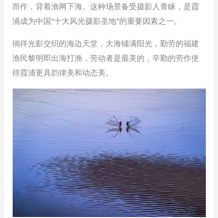
而作，背着渔网下海。这种场景备受摄影人青睐，是霞
浦成为中国“十大风光摄影圣地”的重要因素之一。
徜徉光影交织的海边天堂，大海铺满阳光，勤劳的福建
渔民黎明即出海打渔，劳动者是最美的，辛勤的劳作使
得霞浦更具韵律美和动态美。