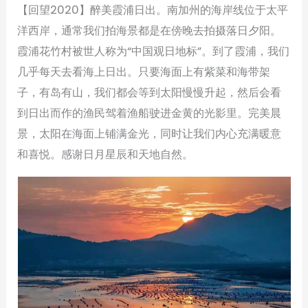
【回望2020】醉美霞浦日出。南加州的海岸线位于太平
洋西岸，通常我们拍海景都是在傍晚去拍摄落日夕阳。
霞浦花竹村被世人称为“中国观日地标”。到了霞浦，我们
几乎每天去看海上日出。只要海面上有紫菜和海带架
子，有岛有山，我们都会等到太阳慢慢升起，然后会看
到日出而作的渔民驾着渔船驶进金黄的光影里。完美晨
景，太阳在海面上铺满金光，同时让我们内心充满暖意
和喜悦。感谢日月星辰和天地自然。