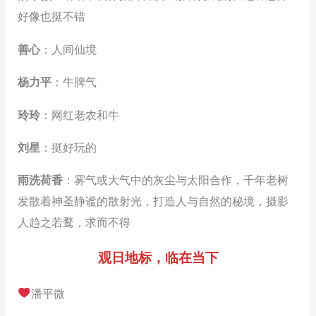
好像也挺不错
善心
：人间仙境
杨力平
：牛脾气
玲玲
：网红老农和牛
刘星
：挺好玩的
雨洗荷香
：雾气或大气中的灰尘与太阳合作，千年老树
发散着神圣静谧的散射光，打造人与自然的秘境，摄影
人趋之若鹜，求而不得
观日地标，临在当下
潘平微