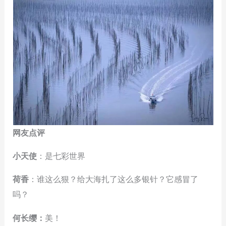
网友点评
小天使
：是七彩世界
荷香
：谁这么狠？给大海扎了这么多银针？它感冒了
吗？
何长缨：
美！