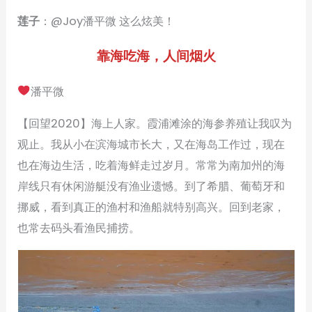
莲子
：@Joy潘平微 这么炫美！
靠海吃海，人间烟火
潘平微
【回望2020】海上人家。霞浦滩涂的海参养殖让我叹为
观止。我从小在滨海城市长大，又在海岛工作过，现在
也在海边生活，吃着海鲜走过岁月。常常为南加州的海
岸线只有休闲游艇没有渔业遗憾。到了希腊、葡萄牙和
挪威，看到真正的渔村和渔船就特别高兴。回到老家，
也常去码头看渔民捕捞。