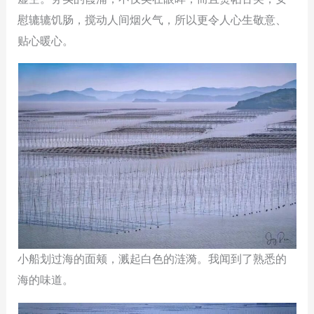
慰辘辘饥肠，搅动人间烟火气，所以更令人心生敬意、
贴心暖心。
小船划过海的面颊，溅起白色的涟漪。我闻到了熟悉的
海的味道。