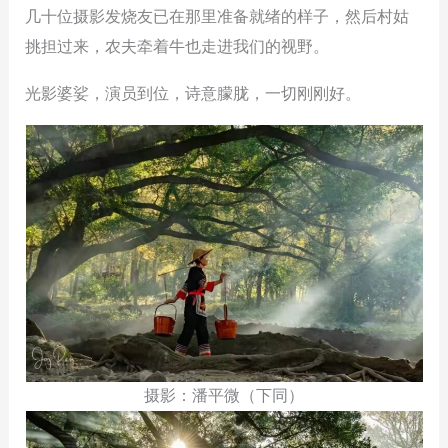
几十位摄影发烧友已在那里准备就绪的样子，然后村姑
挑担过来，农夫牵着牛也走进我们的视野。
光影婆娑，演员到位，诗意朦胧，一切刚刚好。
摄影：潘平微（下同）