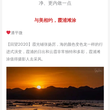
净、更内敛一点
与美相约，霞浦滩涂
潘平微
【回望2020】霞光铺张扬厉，海的颜色变色龙一样的行
进式演变，霞浦的日出和云霞非常独特和多彩，霞浦滩
涂值得摄影人去采风。