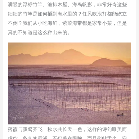
满眼的浮标竹竿、渔排木屋、海岛帆影，非常好奇这些
细细的竹竿是如何插到海水里的？任风吹浪打都能屹立
不倒？我们从小吃海鲜，紫菜海带都是家常小菜，但是
真的不知道是这么种出来的。
落霞与孤鹜齐飞，秋水共长天一色，这样的诗句唯美而
虚空。务实的霞浦，不仅美在眼眸，而且熨帖舌尖，安