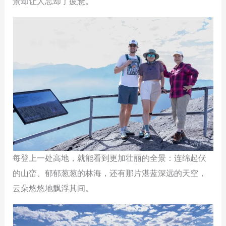
景却让人忘却了疲惫。
每登上一处高地，就能看到更加壮丽的全景：连绵起伏
的山峦、郁郁葱葱的林海，还有那片湛蓝深远的天空，
云朵悠悠地飘浮其间。