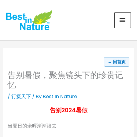
Skip
MAI
to
content
MEN
← 回首页
告别暑假，聚焦镜头下的珍贵记
忆
/
行摄天下
/ By
Best In Nature
告别2024暑假
当夏日的余晖渐渐淡去