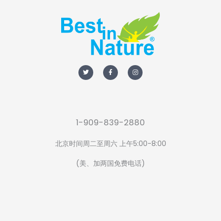
T
F
I
w
a
n
i
c
s
t
e
t
t
b
a
e
o
g
r
o
r
k
a
-
m
f
1-909-839-2880
北京时间周二至周六 上午5:00-8:00
(美、加两国免费电话)