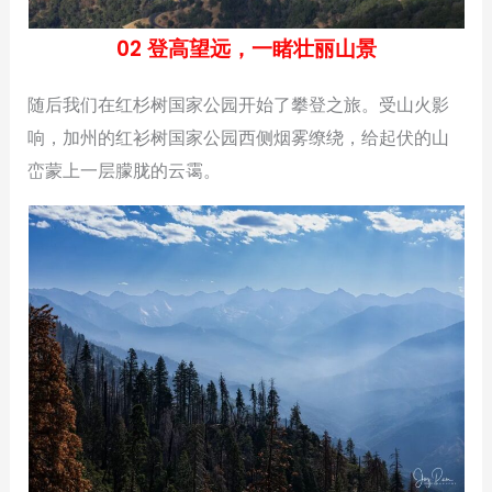
02 登高望远，一睹壮丽山景
随后我们在红杉树国家公园开始了攀登之旅。受山火影
响，加州的红衫树国家公园西侧烟雾缭绕，给起伏的山
峦蒙上一层朦胧的云霭。