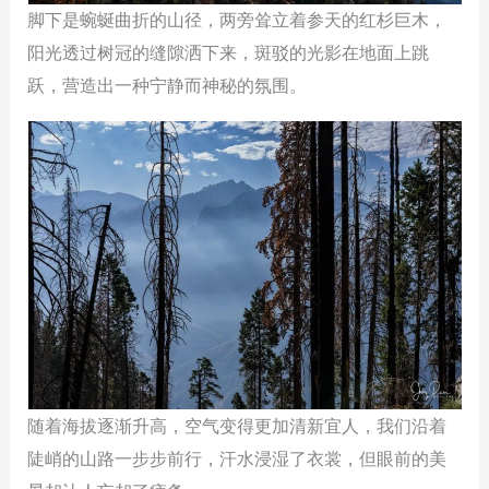
脚下是蜿蜒曲折的山径，两旁耸立着参天的红杉巨木，
阳光透过树冠的缝隙洒下来，斑驳的光影在地面上跳
跃，营造出一种宁静而神秘的氛围。
随着海拔逐渐升高，空气变得更加清新宜人，我们沿着
陡峭的山路一步步前行，汗水浸湿了衣裳，但眼前的美