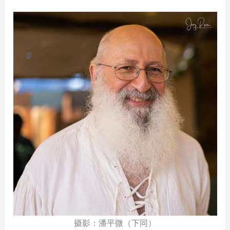
摄影：潘平微（下同）