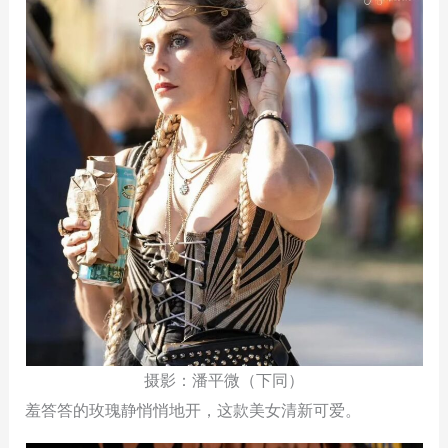
摄影：潘平微（下同）
羞答答的玫瑰静悄悄地开，这款美女清新可爱。