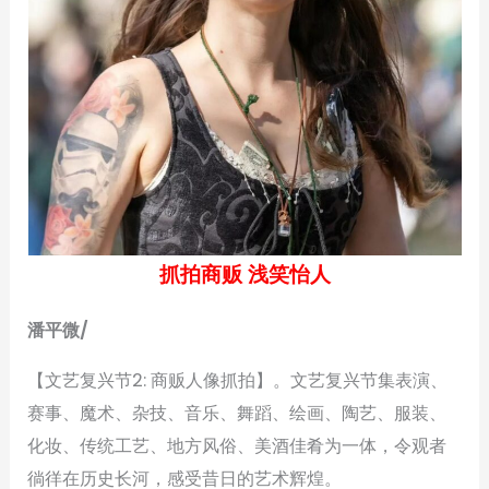
抓拍商贩 浅笑怡人
潘平微/
【文艺复兴节2: 商贩人像抓拍】。文艺复兴节集表演、
赛事、魔术、杂技、音乐、舞蹈、绘画、陶艺、服装、
化妆、传统工艺、地方风俗、美酒佳肴为一体，令观者
徜徉在历史长河，感受昔日的艺术辉煌。