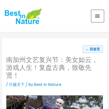
Skip
MAI
to
content
MEN
← 回首页
南加州文艺复兴节：美女如云，
游戏人生！复盘古典，致敬先
贤！
/
行摄天下
/ By
Best In Nature