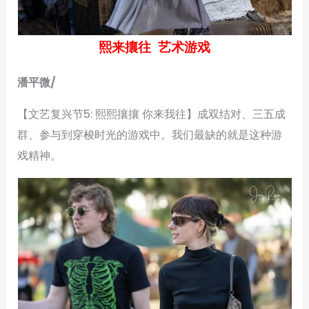
熙来攘往 艺术游戏
潘平微/
【文艺复兴节5: 熙熙攘攘 你来我往】成双结对、三五成
群、参与到穿梭时光的游戏中。我们最缺的就是这种游
戏精神。