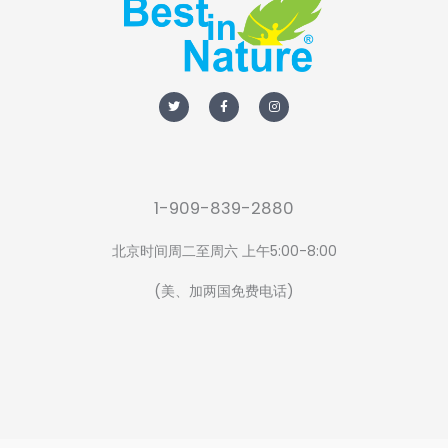
T
F
I
w
a
n
i
c
s
t
e
t
t
b
a
e
o
g
r
o
r
k
a
-
m
f
1-909-839-2880
北京时间周二至周六 上午5:00-8:00
(美、加两国免费电话)