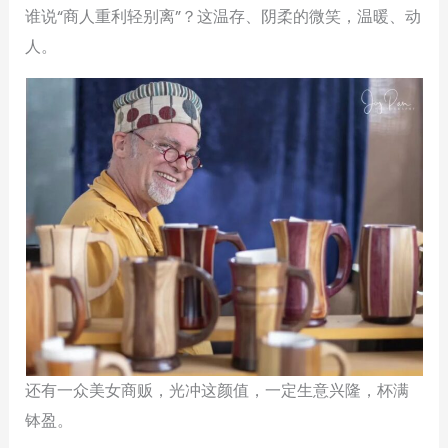
谁说“商人重利轻别离”？这温存、阴柔的微笑，温暖、动
人。
还有一众美女商贩，光冲这颜值，一定生意兴隆，杯满
钵盈。