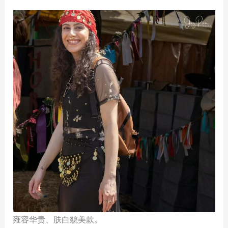
雍容华贵、肤白貌美款。