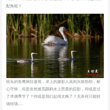
配角呢？
枝头的鱼鹰炯目凝视，岸上的摄影人虽则兴致勃勃，耐
心守候，却是依然难觅鸊鹈水上芭蕾的踪影，抑或是过
了求偶季节了？抑或是我们起得太晚了？无奈何只能转
场转场……