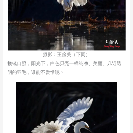
摄影：王俭美（下同）
揽镜自照，阳光下，白色贝壳一样纯净、美丽、几近透
明的羽毛，谁能不爱惜呢？