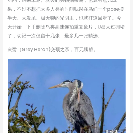
丛的，结果未遂。就去码头拍拍杂鸟，也算有点儿成
果，不过不想把太多人类的时间耽误在鸟们一个pose摆
半天、太发呆、极无聊的光阴里，也就打道回府了。今
天开始，下手删除鸟类高速连拍重复废片，U盘太过拥堵
了，切记一次仅留十几张，最多几十张精选。
灰鹭（Grey Heron)交颈之亲，百无聊赖。