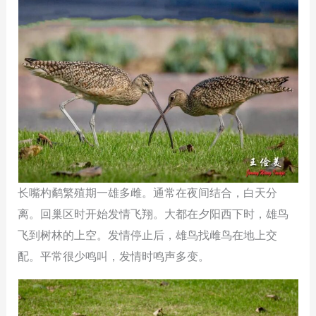
长嘴杓鹬繁殖期一雄多雌。通常在夜间结合，白天分
离。回巢区时开始发情飞翔。大都在夕阳西下时，雄鸟
飞到树林的上空。发情停止后，雄鸟找雌鸟在地上交
配。平常很少鸣叫，发情时鸣声多变。