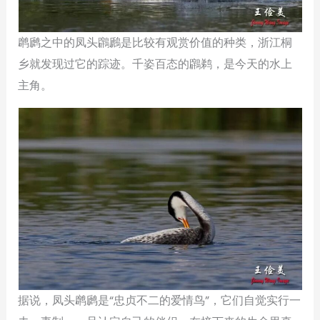
䴙䴘之中的凤头鸊鷉是比较有观赏价值的种类，浙江桐
乡就发现过它的踪迹。千姿百态的鸊鹈，是今天的水上
主角。
据说，凤头䴙䴘是“忠贞不二的爱情鸟”，它们自觉实行一