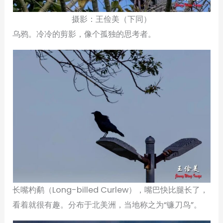
摄影：王俭美（下同）
乌鸦。冷冷的剪影，像个孤独的思考者。
长嘴杓鹬（Long-billed Curlew），嘴巴快比腿长了，
看着就很有趣。分布于北美洲，当地称之为“镰刀鸟”。