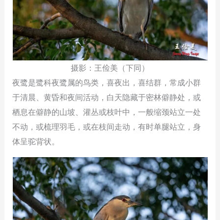
摄影：王俭美（下同）
夜鹭是鹭科夜鹭属的鸟类，喜夜出，喜结群，常成小群
于清晨、黄昏和夜间活动，白天隐藏于密林僻静处，或
栖息在僻静的山坡、灌丛或枝叶中，一般缩颈站立一处
不动，或梳理羽毛，或在枝间走动，有时单腿站立，身
体呈驼背状。