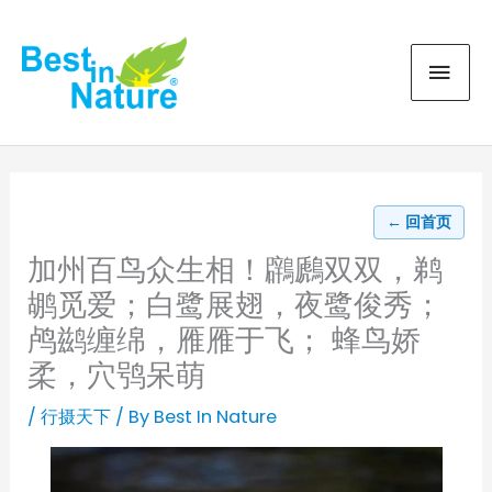
Skip
MAI
to
content
MEN
← 回首页
加州百鸟众生相！鸊鷉双双，鹈
鹕觅爱；白鹭展翅，夜鹭俊秀；
鸬鹚缠绵，雁雁于飞； 蜂鸟娇
柔，穴鸮呆萌
/
行摄天下
/ By
Best In Nature