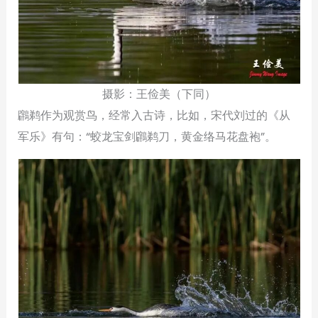
摄影：王俭美（下同）
鸊鹈作为观赏鸟，经常入古诗，比如，宋代刘过的《从
军乐》有句：“蛟龙宝剑鸊鹈刀，黄金络马花盘袍”。