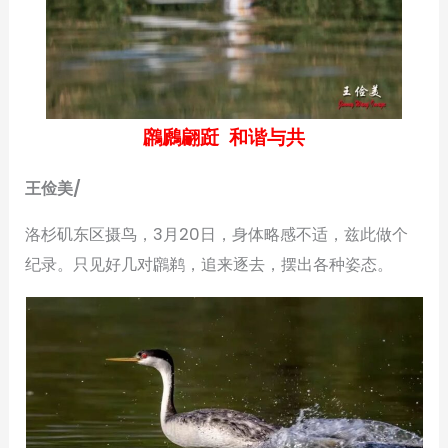
鸊鷉翩跹 和谐与共
王俭美/
洛杉矶东区摄鸟，3月20日，身体略感不适，兹此做个
纪录。只见好几对鸊鹈，追来逐去，摆出各种姿态。