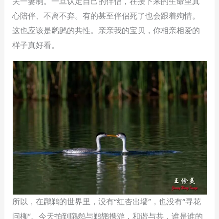
夫一妻制。一旦认定自己的伴侣，在接下来的生命里真
心陪伴、不离不弃。有的甚至伴侣死了也会跟着殉情。
这也应该是䴙䴘的共性。亲亲我的宝贝，你相亲相爱的
样子真好看。
所以，在鸊鹈的世界里，没有“红杏出墙”，也没有“寻花
问柳”。今天拍到鸊鹈与鹈鹕携游，和谐与共，谁是谁的