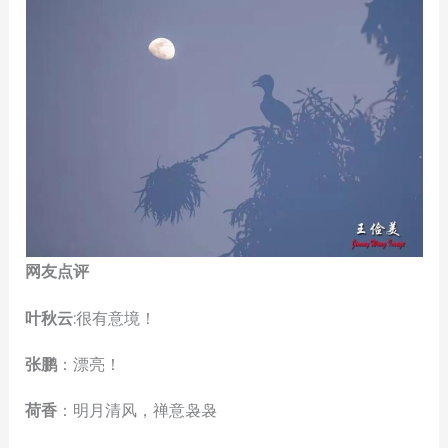
网友点评
叶秋云
:很有意境！
张鹏
：漂亮！
荷香
：明月清风，禅意袅袅