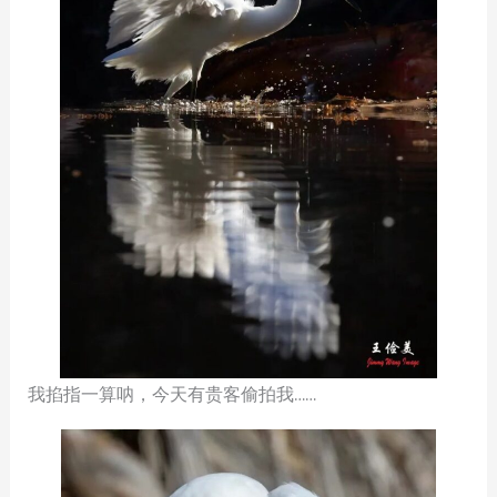
我掐指一算呐，今天有贵客偷拍我……