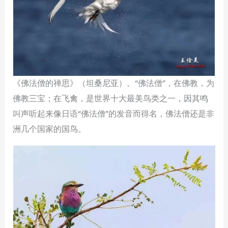
《佛法僧的禅思》（坦桑尼亚）。“佛法僧”，在佛教，为
佛教三宝；在飞禽，是世界十大最美鸟类之一，因其鸣
叫声听起来像日语“佛法僧”的发音而得名，佛法僧还是非
洲几个国家的国鸟。