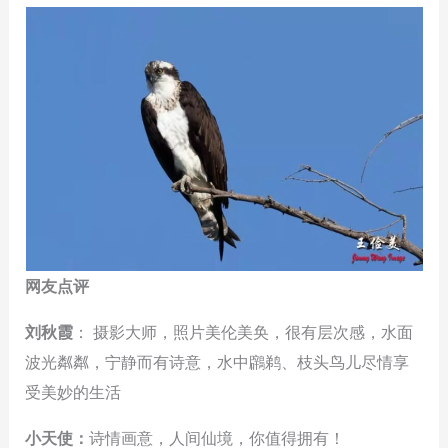
网友点评
刘秋霞
： 摄影大师，照片美伦美奂，很有层次感，水面
波光粼粼，宁静而有诗意，水中鸊鹈、枝头鸟儿尽情享
受美妙的生活
小天使：
诗情画意，人间仙境，你值得拥有！