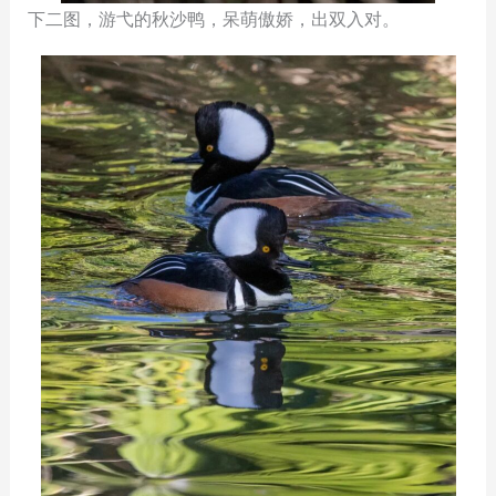
下二图，游弋的秋沙鸭，呆萌傲娇，出双入对。