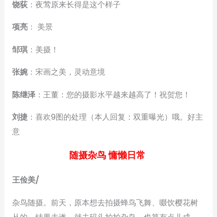
饶荻
：夜莺原来长得是这个样子
项亮
： 美景
邹琪
：美摄！
张婉
：宋画之美，灵动意境
陈继泽
：王董：您的摄影水平越来越高了！祝贺您！
刘捷
：喜欢9图的处理（本人回复：双重曝光）哦。好主
意
随摄杂鸟 慵懒日常
王俭美/
杂鸟随摄。前天，原本想去拍摄蜂鸟飞舞、啜饮樱花树