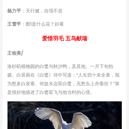
杨力平
：天行健，自强不息
王雪平
：图1是什么花？好看
爱惜羽毛 五鸟献瑞
王俭美/
洛杉矶植物园的白鹭与秋沙鸭，及其他。一月下旬拍
摄。白居易在《白鹭》诗中写道：“人生四十未全衰，我
为愁多白发垂、何故水边双白鹭，无愁头上亦垂丝？”算
是很好地描述了白鹭双飞与他当时的心境。