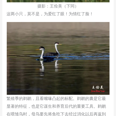
摄影：王俭美（下同）
这两小只，莫不是，为爱红了眼！为情红了脸！
繁殖季的鹈鹕，且看嘴喙凸起的标配。鹈鹕的囊是它最
显著的特征，也是它谋生和养育后代的重要工具。鹈鹕
在喂雏鸟时，母鸟要先将鱼吃下去经过消化以后再返到