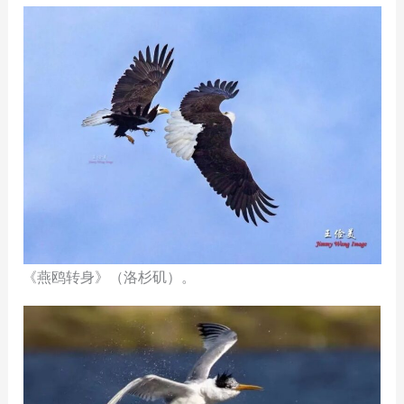
《燕鸥转身》（洛杉矶）。