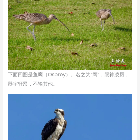
下面四图是鱼鹰（Osprey）。名之为“鹰”，眼神凌厉，
器宇轩昂，不输其他。