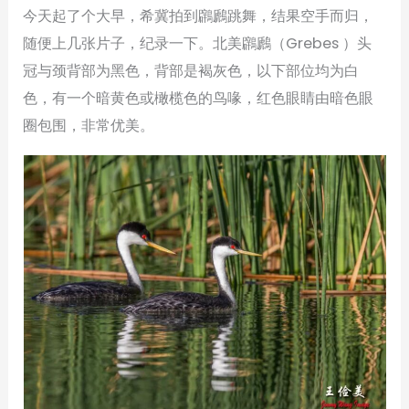
今天起了个大早，希冀拍到鸊鷉跳舞，结果空手而归，
随便上几张片子，纪录一下。北美鸊鷉（Grebes ）头
冠与颈背部为黑色，背部是褐灰色，以下部位均为白
色，有一个暗黄色或橄榄色的鸟喙，红色眼睛由暗色眼
圈包围，非常优美。