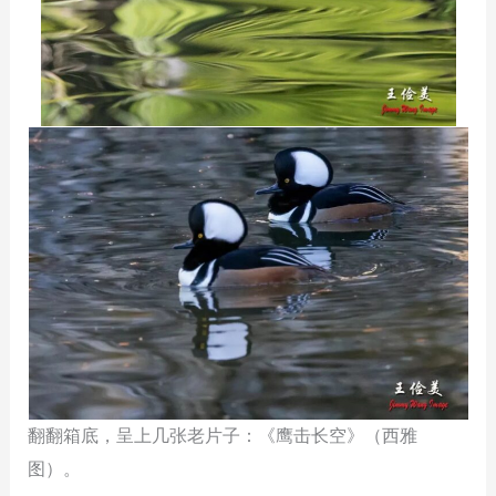
翻翻箱底，呈上几张老片子：《鹰击长空》（西雅
图）。