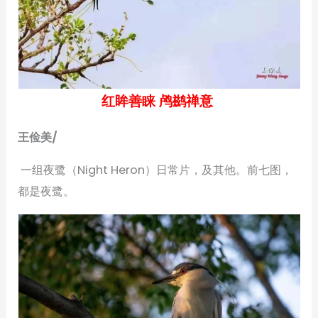
红眸善睐 鸬鹚禅意
王俭美/
一组夜鹭（Night Heron）日常片，及其他。前七图，
都是夜鹭。