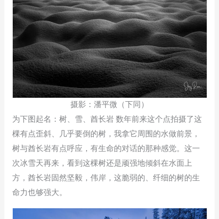
摄影：潘平微（下同）
为下图起名：树、雪、酋长岩 数年前来这个点拍摄了这
棵有点歪斜、几乎要倒的树，我拿它周围的水做前景，
树与酋长岩有点呼应，有生命的对话的那种感觉。这一
次冰雪天再来，看到这棵树还是顽强地倾斜在水面上
方，酋长岩固然坚毅，伟岸，这脆弱的、纤细的树的生
命力也够强大。