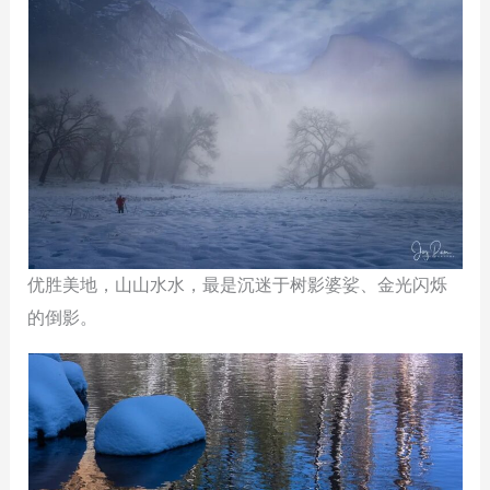
优胜美地，山山水水，最是沉迷于树影婆娑、金光闪烁
的倒影。