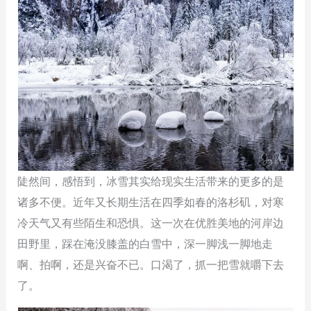
陡然间，感悟到，冰雪其实给现实生活带来的更多的是
诸多不便。近年又长期生活在四季如春的洛杉矶，对寒
冷天气又有些陌生和恐惧。这一次在优胜美地的河岸边
田野里，踩在淹没膝盖的白雪中，深一脚浅一脚地走
啊、拍啊，还是兴奋不已。口渴了，抓一把雪就嚼下去
了。