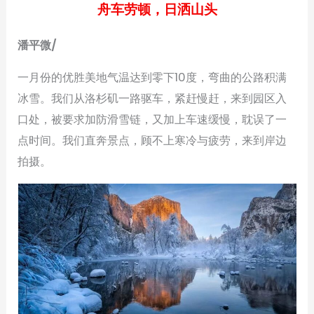
舟车劳顿，日洒山头
潘平微/
一月份的优胜美地气温达到零下10度，弯曲的公路积满
冰雪。我们从洛杉矶一路驱车，紧赶慢赶，来到园区入
口处，被要求加防滑雪链，又加上车速缓慢，耽误了一
点时间。我们直奔景点，顾不上寒冷与疲劳，来到岸边
拍摄。