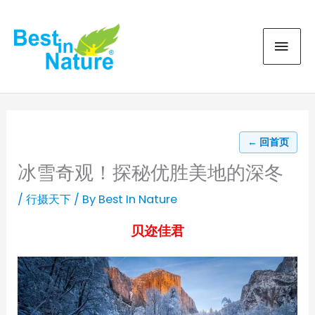
Skip
MAI
to
content
MEN
← 回首页
冰雪奇观！探秘优胜美地的深冬
/
行摄天下
/ By
Best In Nature
贝迩佳君