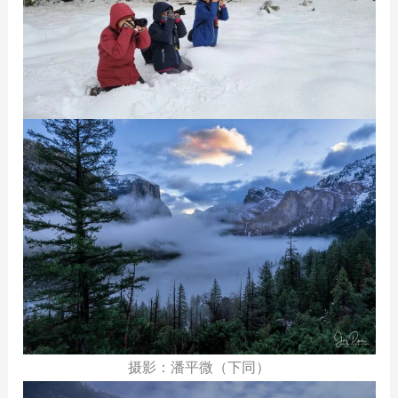
摄影：潘平微（下同）