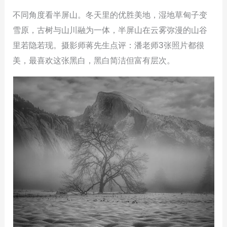
不同角度看半屏山。冬天里的优胜美地，湿地草甸子变
雪原，古树与山川融为一体，半屏山在云雾弥漫的山谷
里若隐若现。摄影师蒋先生点评：潘老师3张照片都很
美，最喜欢这张黑白，黑白简洁但富有层次。