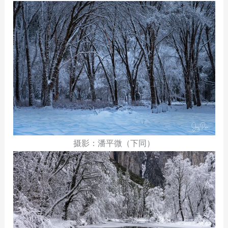
摄影：潘平微（下同）