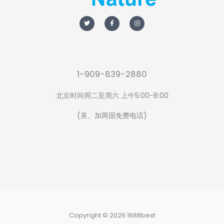
T
F
I
w
a
n
i
c
s
t
e
t
t
b
a
e
o
g
r
o
r
k
a
-
m
f
1-909-839-2880
北京时间周二至周六 上午5:00-8:00
(美、加两国免费电话)
Copyright © 2026 1688best