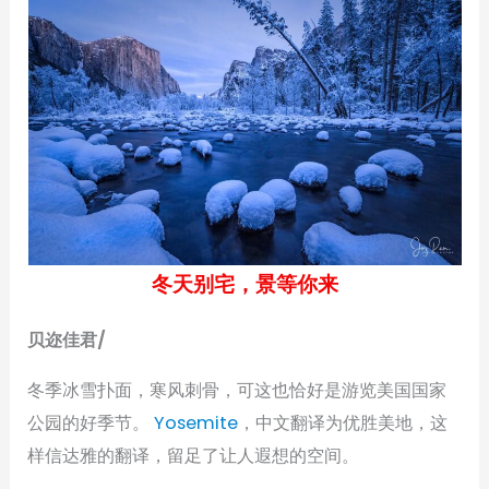
冬天别宅，景等你来
贝迩佳君/
冬季冰雪扑面，寒风刺骨，可这也恰好是游览美国国家
公园的好季节。
Yosemite
，中文翻译为优胜美地，这
样信达雅的翻译，留足了让人遐想的空间。