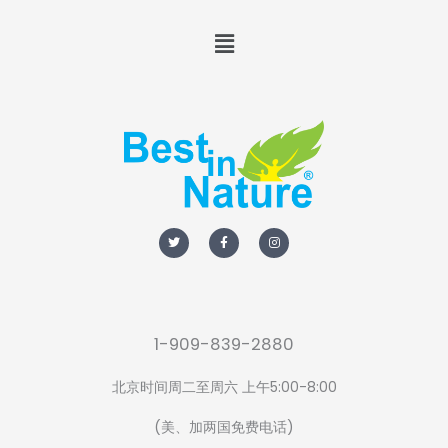
Menu
T
F
I
w
a
n
i
c
s
t
e
t
t
b
a
e
o
g
r
o
r
k
a
-
m
f
1-909-839-2880
北京时间周二至周六 上午5:00-8:00
(美、加两国免费电话)