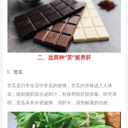
二、这两种“苦”挺养肝
1、苦瓜
苦瓜是日常生活中常见的食物，苦瓜的苦味进入人体
后，能刺激肝脏分泌胆汁，有效帮助肝脏排毒。研究表
明，苦瓜具有补肾健脾、消肝火、清热解暑的功效。