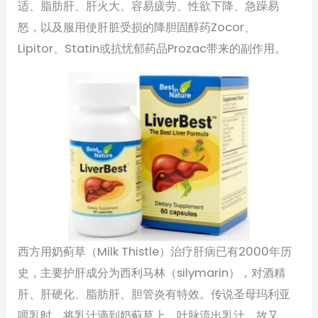
适、脂肪肝、肝火大、容易疲劳、性欲下降、急躁易
怒，以及服用使肝脏受损的降胆固醇药Zocor、
Lipitor、Statin或抗忧郁药品Prozac带来的副作用。
西方用奶蓟草（Milk Thistle）治疗肝病已有2000年历
史，主要护肝成分为西利马林（silymarin），对酒精
肝、肝硬化、脂肪肝、胆管炎有特效。传说圣母玛利亚
喂乳时，将乳汁滴到奶蓟草上，叶脉流出乳汁，故又