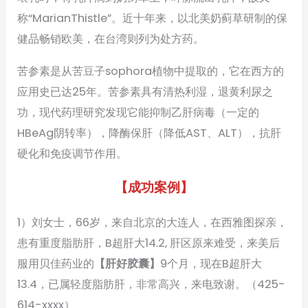
称“MarianThistle”。近十年来，以北美奶蓟草研制的保
健品畅销欧美，在台湾则列为处方药。
苦参素是从苦豆子sophora植物中提取的，它在西方的
应用史已达25年。苦参素具有清热利湿，退黄利尿之
功，现代药理研究发现它能抑制乙肝病毒（一定的
HBeAg阴转率），降酶保肝（降低AST、ALT），抗肝
硬化和免疫调节作用。
【成功案例】
1）刘女士，66岁，来自北京的大连人，在西雅图探亲，
患有重度脂肪肝，B超肝大14.2, 肝区原来难受，来美后
服用贝佳药业的
【肝好胶囊】
9个月，现在B超肝大
13.4，已属轻度脂肪肝，非常高兴，来电致谢。（425-
614-xxxx）