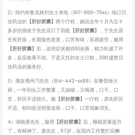
2）纽约布鲁克林刘女士来电（917-865-75xx）续订贝
佳药业的
【肝好胶囊】
两个疗程，她说去年十月为五十
多岁的朋友于先生试订了四瓶
【肝好胶囊】
，于先生原
先有肝病，长期脸色发黄，口苦有味，容易疲劳，服用
【肝好胶囊】
后，这些症状都得到改善，精力旺盛了许
多，反应效果不错。于是又托刘女士订购，同时盛赞贝
佳药业的服务好。
3）俄亥俄州刁先生（614-442-xx88）在餐馆做大
厨，一年到头工作繁重，又抽烟，又喝酒，口干、口
苦，肝区不适很久。服
【肝好胶囊】
一疗程，原先肝区
不适、郁闷状况明显改善，口干、口苦现象消失。
4）湖南唐先生，服用
【肝好胶囊】
后，睡眠质量提升
了，有精神了。唐先生，57岁，在国内工作繁忙应酬