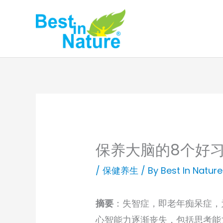
Skip
to
content
保养大脑的8个好
/
保健养生
/ By
Best In Nature
摘要
：失智症，即老年痴呆症，
心智能力逐渐丧失，包括思考能