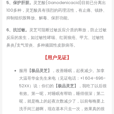
5、
保护肝脏。
灵芝酸(Ganodenicacid)目前已分离出
100多种，灵芝酸具有强烈的药理活性，有止痛、镇静、
抑制组织胺释放、解毒、保肝功能。
6、抗过敏。
灵芝可阻断过敏反应介质的释放，防止过敏
反应的发生，如过敏性哮喘、红斑狼疮、甲亢、过敏性
鼻炎/支气管炎、多种顽固性皮肤病等。
【用户见证】
服用
【极品灵芝】
，改善睡眠，起夜减少。加拿
大温哥华金先生来电（见证电话：+1 604-696-
52XX）说：你们的
【极品灵芝】
，我吃了以后很
有效。第一呢，对睡眠有帮助，睡得很深；第二
呢，就是晚上的起夜次数减少了，以前每晚要上
洗手间三趟啊，现在基本只去一次，效果真的很