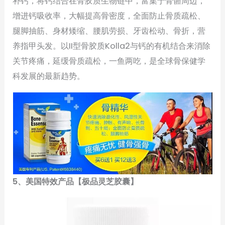
补钙，将钙结合在骨胶质生物链中，富集于骨骼周边，
增进钙吸收率，大幅提高骨密度，全面防止骨质疏松、
腿脚抽筋、身材矮缩、腰肌劳损、牙齿松动、骨折，营
养指甲头发。以II型骨胶质Kolla2与钙的有机结合来消除
关节疼痛，延缓骨质疏松，一鱼两吃，是全球骨保健学
科发展的最新趋势。
5、美国特效产品【极品灵芝胶囊】