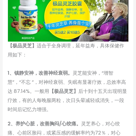
【极品灵芝】
适合于全身调理，延年益寿，具体保健作
用如下：
1、镇静安神，改善神经衰弱。
灵芝能安神，“增智
慧”，“不忘 ”，对神经衰弱、失眠有显著疗效，总效率高
达 87.14%。一般用
【极品灵芝】
后十到十五天出现明显
疗效，有的人每晚服两粒，次日头晕减轻或消失，一段
时间后记忆力增强。
2、养护心脏，改善胸闷/心绞痛。
灵芝养心，对心绞
痛、心前区胀闷，或紧压感的缓解率约为72％，对心