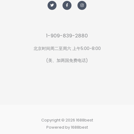
w
a
n
i
c
s
t
e
t
t
b
a
e
o
g
r
o
r
k
a
-
m
f
1-909-839-2880
北京时间周二至周六 上午5:00-8:00
(美、加两国免费电话)
Copyright © 2026 1688best
Powered by 1688best