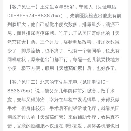
【客户见证一】王先生今年85岁，宁波人（见证电话
011-86-574-883875xx），先前医院检查出他患有前
列腺肥大，他自己感觉小便次数多，排尿量少，滴沥不
尽，而且排尿有疼痛感。吃了儿子从美国寄给他的【天
然茄红素】两、三个月后，症状明显改善，排尿次数减
少了，排尿流畅，也不痛了。他有一个老同学，也患有
同样症状，原来想出门都不行，每隔一会儿就要找地方
小便，极不方便，服用
【天然茄红素】
后，也好多了。
【客户见证二】北京的李先生来电（见证电话10-
883875xx）说，他父亲几年前得前列腺癌，做手术
愈，去年又得肺癌，幸好在年检中发现得早，来得及做
手术，但身体较弱，手术后不能经常做化疗，就靠美国
亲戚寄过去的【天然茄红素】来做辅助食疗，效果真不
错，父亲的癌细胞不仅没在肺部复发，身体各机能也日