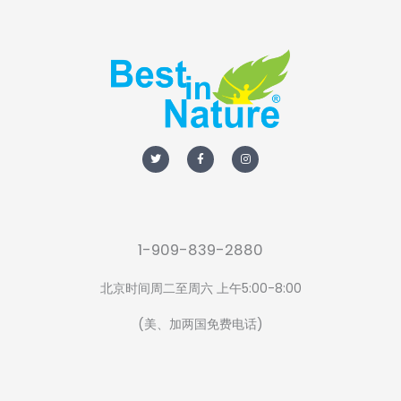
T
F
I
w
a
n
i
c
s
t
e
t
t
b
a
e
o
g
r
o
r
k
a
-
m
f
1-909-839-2880
北京时间周二至周六 上午5:00-8:00
(美、加两国免费电话)