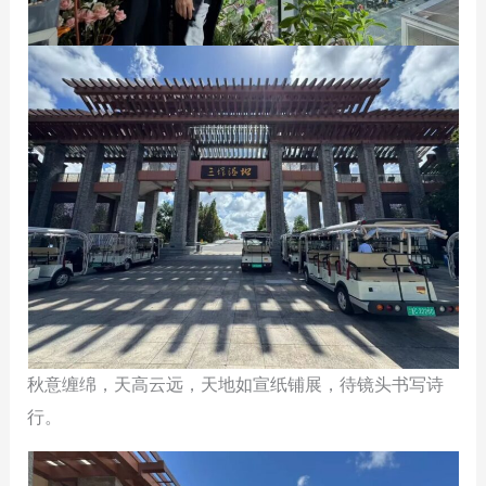
秋意缠绵，天高云远，天地如宣纸铺展，待镜头书写诗
行。