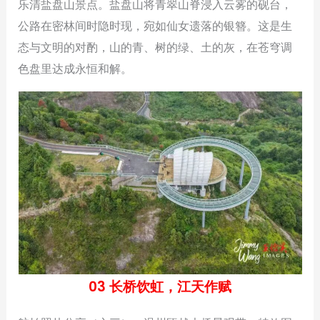
乐清盐盘山景点。盐盘山将青翠山脊浸入云雾的砚台，
公路在密林间时隐时现，宛如仙女遗落的银簪。这是生
态与文明的对酌，山的青、树的绿、土的灰，在苍穹调
色盘里达成永恒和解。
03 长桥饮虹，江天作赋