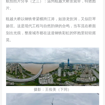
航拍照片分享（之三）：温州瓯越大桥景观带，特效图
片。
瓯越大桥以钢铁脊梁横跨江涛，如游龙饮涧，又似巨琴
扬弦。这是现代工程与自然韵律的合鸣，当车流在桥面
划出光痕，整座城市都在这道钢铁彩虹的怀抱里轻轻摇
晃。
摄影：王俭美（下同）