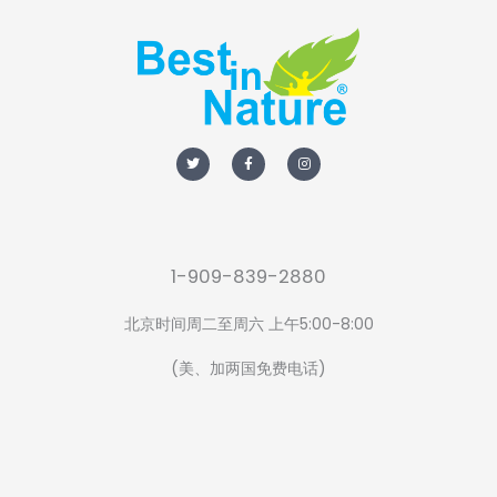
T
F
I
w
a
n
i
c
s
t
e
t
t
b
a
e
o
g
r
o
r
k
a
-
m
f
1-909-839-2880
北京时间周二至周六 上午5:00-8:00
(美、加两国免费电话)