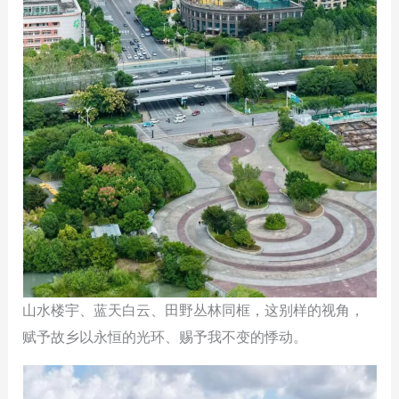
山水楼宇、蓝天白云、田野丛林同框，这别样的视角，
赋予故乡以永恒的光环、赐予我不变的悸动。