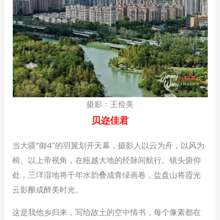
摄影：王俭美
贝迩佳君
当大疆”御4″的羽翼划开天幕，摄影人以云为舟，以风为
楫、以上帝视角，在瓯越大地的经脉间航行。镜头俯仰
处，三垟湿地将千年水韵叠成青绿画卷，盐盘山将霞光
云影酿成醉美时光。
这是我他乡归来，写给故土的空中情书，每个像素都在