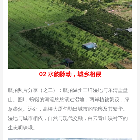
02 水韵脉动，城乡相偎
航拍照片分享（之二）：航拍温州三垟湿地与乐清盐盘
山。图1，蜿蜒的河流悠悠淌过湿地，两岸植被繁茂，绿
意盎然。远处，高楼大厦勾勒出城市的轮廓及其繁华。
湿地与城市相依，自然与现代交融，白云青山映衬下的
生态明珠哦。