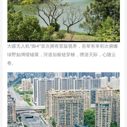
大疆无人机“御4”首次拥有竖版视界，吾辈有幸初次俯瞰
绿野如绸缎铺展，河道似银链穿梭，骋游天际，心随云
卷。