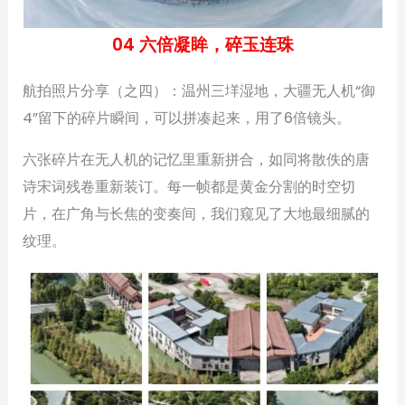
04 六倍凝眸，碎玉连珠
航拍照片分享（之四）：温州三垟湿地，大疆无人机“御
4”留下的碎片瞬间，可以拼凑起来，用了6倍镜头。
六张碎片在无人机的记忆里重新拼合，如同将散佚的唐
诗宋词残卷重新装订。每一帧都是黄金分割的时空切
片，在广角与长焦的变奏间，我们窥见了大地最细腻的
纹理。