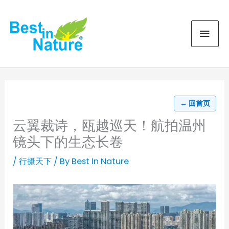
Skip
MAI
to
content
MEN
← 回首页
云翼裁诗，瓯越巡天！航拍温州
镜头下的生态长卷
/
行摄天下
/ By
Best In Nature