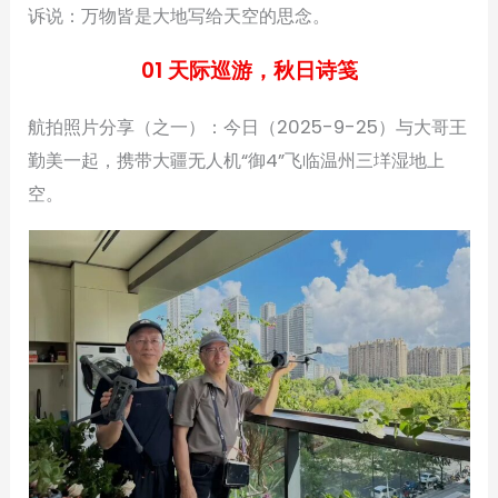
诉说：万物皆是大地写给天空的思念。
01 天际巡游，秋日诗笺
航拍照片分享（之一）：今日（2025-9-25）与大哥王
勤美一起，携带大疆无人机“御4”飞临温州三垟湿地上
空。