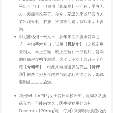
乎出不了门，但服用【骨精华】一疗程，手脚无
力、疼痛就改善了。如今，家里的亲戚只要有关
节出现骨刺、肿胀、疼痛等问题，就找李女士咨
询。
明尼苏达州王云女士，多年来受左脚跟骨刺之
苦，害怕手术开刀，试用
【骨精华】
（比规定用
量稍大：早上三粒，晚上三粒）一疗程后，骨刺
的疼痛程度明显减缓。这次，王女士续订三个疗
程
【骨精华】
，特此来电感谢贝佳药业
【骨精
华】
解决了她多年的关节隐患和疼痛之苦，她说
要到处走走去旅游。
加州Whiter 市吕女士骨质疏松严重，腿脚常常抽
筋无力，不能站太久，医生要她用处方药
Fosamax (70mg/粒，每周) 来抑制骨质疏松的