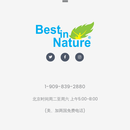
T
F
I
w
a
n
i
c
s
t
e
t
t
b
a
e
o
g
r
o
r
k
a
-
m
f
1-909-839-2880
北京时间周二至周六 上午5:00-8:00
(美、加两国免费电话)