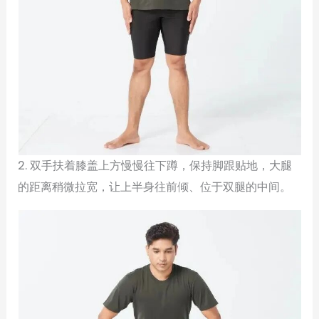
2. 双手扶着膝盖上方慢慢往下蹲，保持脚跟贴地，大腿
的距离稍微拉宽，让上半身往前倾、位于双腿的中间。