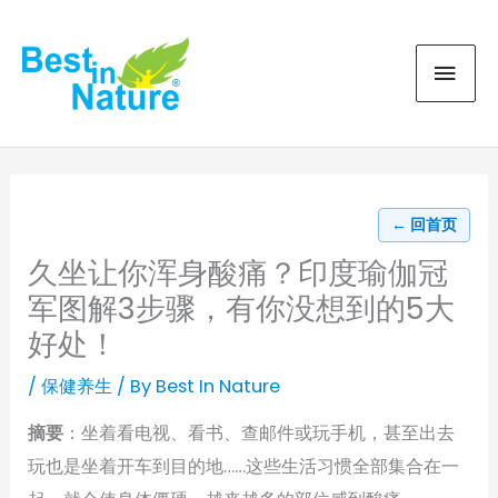
Skip
MAI
to
content
MEN
← 回首页
久坐让你浑身酸痛？印度瑜伽冠
军图解3步骤，有你没想到的5大
好处！
/
保健养生
/ By
Best In Nature
摘要
：坐着看电视、看书、查邮件或玩手机，甚至出去
玩也是坐着开车到目的地……这些生活习惯全部集合在一