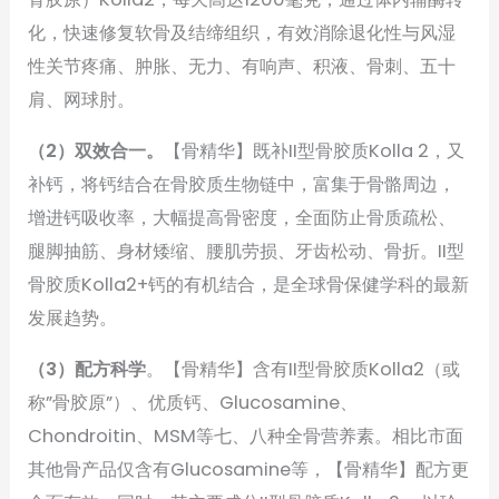
化，快速修复软骨及结缔组织，有效消除退化性与风湿
性关节疼痛、肿胀、无力、有响声、积液、骨刺、五十
肩、网球肘。
（2）双效合一。
【骨精华】既补II型骨胶质Kolla 2，又
补钙，将钙结合在骨胶质生物链中，富集于骨骼周边，
增进钙吸收率，大幅提高骨密度，全面防止骨质疏松、
腿脚抽筋、身材矮缩、腰肌劳损、牙齿松动、骨折。II型
骨胶质Kolla2+钙的有机结合，是全球骨保健学科的最新
发展趋势。
（3）配方科学
。【骨精华】含有II型骨胶质Kolla2（或
称”骨胶原”）、优质钙、Glucosamine、
Chondroitin、MSM等七、八种全骨营养素。相比市面
其他骨产品仅含有Glucosamine等，【骨精华】配方更