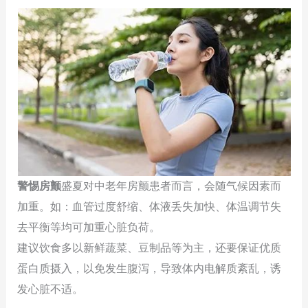
警惕房颤
盛夏对中老年房颤患者而言，会随气候因素而
加重。如：血管过度舒缩、体液丢失加快、体温调节失
去平衡等均可加重心脏负荷。
建议饮食多以新鲜蔬菜、豆制品等为主，还要保证优质
蛋白质摄入，以免发生腹泻，导致体内电解质紊乱，诱
发心脏不适。