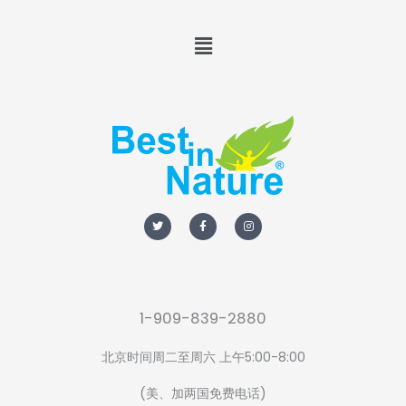
Menu
T
F
I
w
a
n
i
c
s
t
e
t
t
b
a
e
o
g
r
o
r
k
a
-
m
f
1-909-839-2880
北京时间周二至周六 上午5:00-8:00
(美、加两国免费电话)