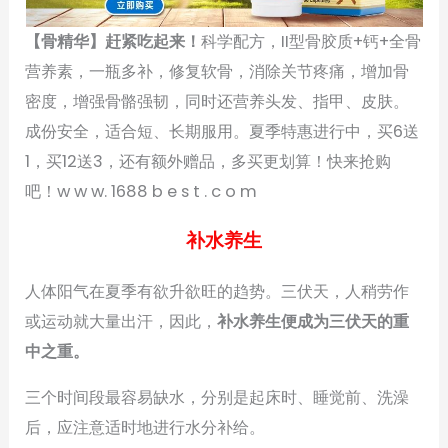
【骨精华】赶紧吃起来！
科学配方，II型骨胶质+钙+全骨
营养素，一瓶多补，修复软骨，消除关节疼痛，增加骨
密度，增强骨骼强韧，同时还营养头发、指甲、皮肤。
成份安全，适合短、长期服用。夏季特惠进行中，买6送
1，买12送3，还有额外赠品，多买更划算！快来抢购
吧！w w w. 1688 b e s t . c o m
补水养生
人体阳气在夏季有欲升欲旺的趋势。三伏天，人稍劳作
或运动就大量出汗，因此，
补水养生便成为三伏天的重
中之重。
三个时间段最容易缺水，分别是起床时、睡觉前、洗澡
后，应注意适时地进行水分补给。