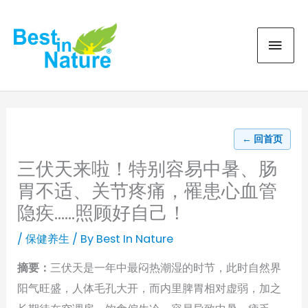
Skip
MAI
to
content
MEN
← 回首页
三伏天来啦！特别容易中暑、肠
胃不适、关节疼痛，罹患心血管
隐疾……照顾好自己！
/
保健养生
/ By
Best In Nature
摘要：
三伏天是一年中最闷热潮湿的时节，此时自然界
阳气旺盛，人体毛孔大开，而内里脾胃相对虚弱，加之