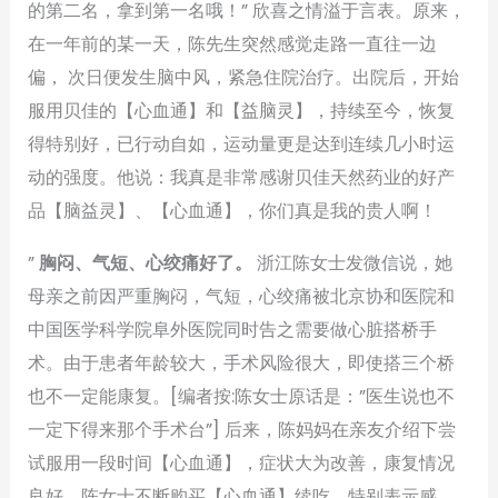
的第二名，拿到第一名哦！” 欣喜之情溢于言表。原来，
在一年前的某一天，陈先生突然感觉走路一直往一边
偏， 次日便发生脑中风，紧急住院治疗。出院后，开始
服用贝佳的【心血通】和【益脑灵】，持续至今，恢复
得特别好，已行动自如，运动量更是达到连续几小时运
动的强度。他说：我真是非常感谢贝佳天然药业的好产
品【脑益灵】、【心血通】，你们真是我的贵人啊！
”
胸闷、气短、心绞痛好了。
浙江陈女士发微信说，她
母亲之前因严重胸闷，气短，心绞痛被北京协和医院和
中国医学科学院阜外医院同时告之需要做心脏搭桥手
术。由于患者年龄较大，手术风险很大，即使搭三个桥
也不一定能康复。[编者按:陈女士原话是：”医生说也不
一定下得来那个手术台”] 后来，陈妈妈在亲友介绍下尝
试服用一段时间【心血通】，症状大为改善，康复情况
良好，陈女士不断购买【心血通】续吃，特别表示感