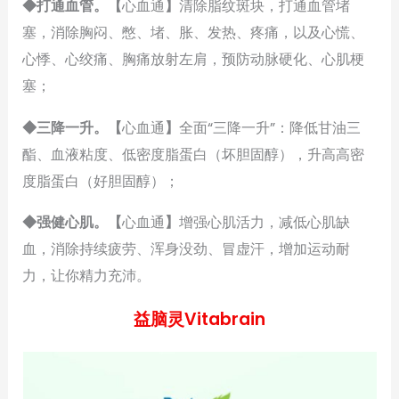
◆打通血管。【
心血通
】
清除脂纹斑块，打通血管堵
塞，消除胸闷、憋、堵、胀、发热、疼痛，以及心慌、
心悸、心绞痛、胸痛放射左肩，预防动脉硬化、心肌梗
塞；
◆三降一升。【
心血通
】
全面“三降一升”：降低甘油三
酯、血液粘度、低密度脂蛋白（坏胆固醇），升高高密
度脂蛋白（好胆固醇）；
◆强健心肌。【
心血通
】
增强心肌活力，减低心肌缺
血，消除持续疲劳、浑身没劲、冒虚汗，增加运动耐
力，让你精力充沛。
益脑灵Vitabrain