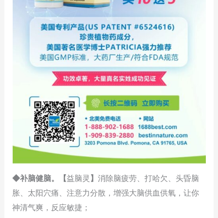
◆补脑健脑。【
益脑灵
】
消除脑疲劳、打哈欠、头昏脑
胀、太阳穴痛、注意力分散，增强大脑供血供氧，让你
神清气爽，反应敏捷；