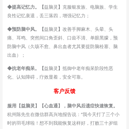
◆提高记忆力。【
益脑灵
】
克服银发族、电脑族、学生
良性记忆衰退，丢三落四，增强记忆力；
◆预防脑中风。
【
益脑灵
】
改善手脚麻木、头晕、头
痛、耳鸣、突然间口角歪斜、口齿不清、单眼黑朦，预
防脑中风（久咳不愈、鼻出血者尤其要提防脑栓塞、脑
出血）；
◆抗老年痴呆。
【
益脑灵
】
抵御中老年痴呆阶段性恶
化、认知障碍，疗效显着，安全可靠。
客户反馈
服用【益脑灵】【心血通】，脑中风后遗症快速恢复。
杭州陈先生在微信群高兴地报告说：”我今天打了三个小
时的羽毛球啦！想不到我能恢复这样好，打败三十岁组