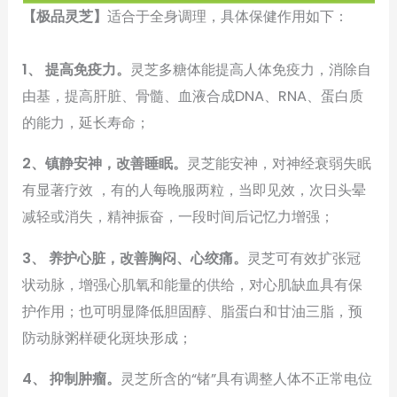
【极品灵芝】
适合于全身调理，具体保健作用如下：
1、 提高免疫力。
灵芝多糖体能提高人体免疫力，消除自
由基，提高肝脏、骨髓、血液合成DNA、RNA、蛋白质
的能力，延长寿命；
2、镇静安神，改善睡眠。
灵芝能安神，对神经衰弱失眠
有显著疗效 ，有的人每晚服两粒，当即见效，次日头晕
减轻或消失，精神振奋，一段时间后记忆力增强；
3、 养护心脏，改善胸闷、心绞痛。
灵芝可有效扩张冠
状动脉，增强心肌氧和能量的供给，对心肌缺血具有保
护作用；也可明显降低胆固醇、脂蛋白和甘油三脂，预
防动脉粥样硬化斑块形成；
4、 抑制肿瘤。
灵芝所含的“锗”具有调整人体不正常电位