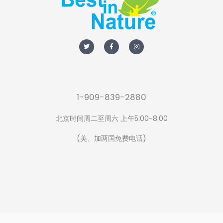
T
F
I
w
a
n
i
c
s
t
e
t
t
b
a
e
o
g
r
o
r
k
a
-
m
f
1-909-839-2880
北京时间周二至周六 上午5:00-8:00
(美、加两国免费电话)