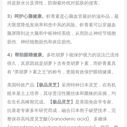
持皮肤水分及弹性，防御紫外线对肌肤的侵害。
3）呵护心脑健康。
虾青素是心脑血管最好的滋补品，最
大限度降低发病率和患中风的风险。虾青素可以穿越血
脑屏障到达大脑和中枢神经系统，从而防止神经节细胞
损伤、神经细胞损伤和炎症损伤。
4）帮助眼睛健康。
多吃胡萝卜能保护视力的说法已流传
很久，其原因就是胡萝卜含有类胡萝卜素，而虾青素具
有 “类胡萝卜素之王”的称号，更能有效保护眼睛健康。
美国特效产品
【极品灵芝】
采用特种日本灵芝，在有机
糙米基土上培养，其珍贵活性菌丝体和菌株的采摘，均
在生长高峰期完成。
【极品灵芝】
是美国免疫学专家、
抗衰老专家多年研究而成，融合日本孢子破壁技术，完
整保存高纯度灵芝酸(Ganodenic acid)、多糖体