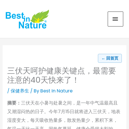
Skip
MAI
to
content
MEN
← 回首页
三伏天呵护健康关键点，最需要
注意的40天快来了！
/
保健养生
/ By
Best In Nature
摘要：
三伏天在小暑与处暑之间，是一年中气温最高且
又潮湿闷热的日子。今年7月15日就将进入三伏天，地表
湿度变大，每天吸收热量多，散发热量少，累积下来，
气温一天比一天高。因热气蔓延，健康会受很大影响，