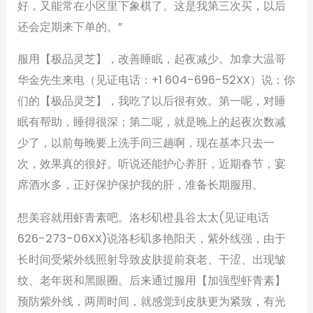
好，又能常在小区里下象棋了。这是我第三次买，以后
还会定期来下单的。”
服用【极品灵芝】，改善睡眠，起夜减少。加拿大温哥
华金先生来电（见证电话：+1 604-696-52XX）说：你
们的【极品灵芝】，我吃了以后很有效。第一呢，对睡
眠有帮助，睡得很深；第二呢，就是晚上的起夜次数减
少了，以前每晚要上洗手间三趟啊，现在基本只去一
次，效果真的很好。听说还能护心养肝，近期春节，宴
席酒水多，正好保护保护我的肝，准备长期服用。
想美容就用虾青素吧。洛杉矶橙县谷太太(见证电话
626-273-06XX)说洛杉矶多艳阳天，紫外线强，由于
长时间受紫外线照射导致皮肤提前衰老、干涩、出现皱
纹、老年斑和黑眼圈。后来通过服用【加强型虾青素】
预防紫外线，两周时间，就感觉到皮肤更为紧致，有光