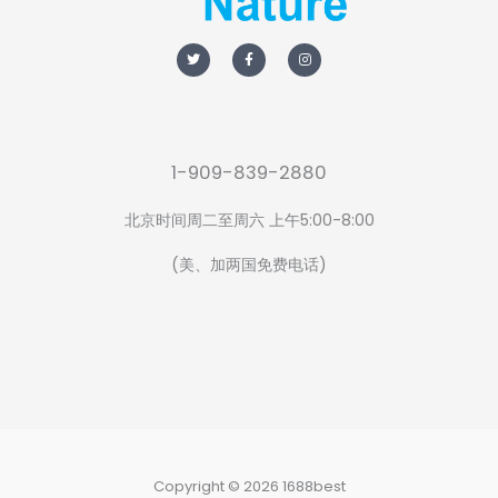
T
F
I
w
a
n
i
c
s
t
e
t
t
b
a
e
o
g
r
o
r
k
a
-
m
f
1-909-839-2880
北京时间周二至周六 上午5:00-8:00
(美、加两国免费电话)
Copyright © 2026 1688best