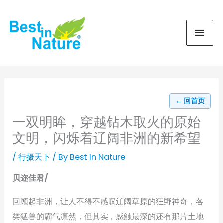
Skip
MAI
to
content
MEN
← 回首页
一双明眸，穿越钻木取火的原始
文明，闪烁着辽阔非洲的新希望
/
行摄天下
/ By
Best In Nature
贝迩佳君/
回顾起非洲，让人不得不感叹辽阔草原的狂野神奇，各
类猛兽的霸气凛然，但其实，感触最深的还有那片土地