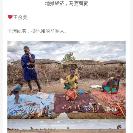
地摊经济，马赛商贾
王俭美
非洲纪实，摆地摊的马赛人。