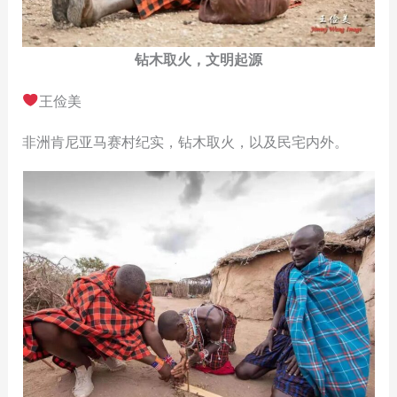
钻木取火，文明起源
王俭美
非洲肯尼亚马赛村纪实，钻木取火，以及民宅内外。